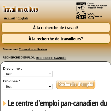
Aller au
contenu
principal
/
Accueil
English
À la recherche de travail?
À la recherche de travailleurs?
Bienvenue /
Connexion utilisateur
RECHERCHE D'EMPLOI
/
RECHERCHE AVANCÉE
Discipline :
Province :
Le centre d'emploi pan-canadien du